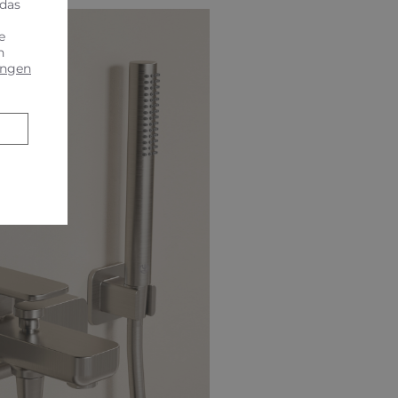
 das
e
n
ungen