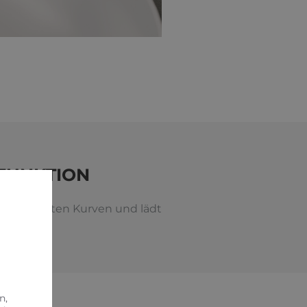
FUNKTION
 und sanften Kurven und lädt
n,