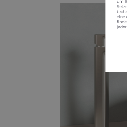
um I
Setz
tech
eine 
finde
jeder