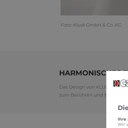
F
oto: Kludi GmbH & Co. KG
HARMONISCHES Z
Das Design von KLUDI-RENON s
zum Berühren und Entdecken
Di
Ihre
Wir 