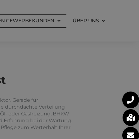
GEN GEWERBEKUNDEN
ÜBER UNS
st
tor. Gerade für
ne durchdachte Verteilung
ob Öl- oder Gasheizung, BHKW
nd Erfahrung bei der Wartung.
 Pflege zum Werterhalt Ihrer