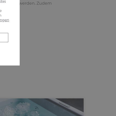
 das
ur erkannt werden. Zudem
e
n
ungen