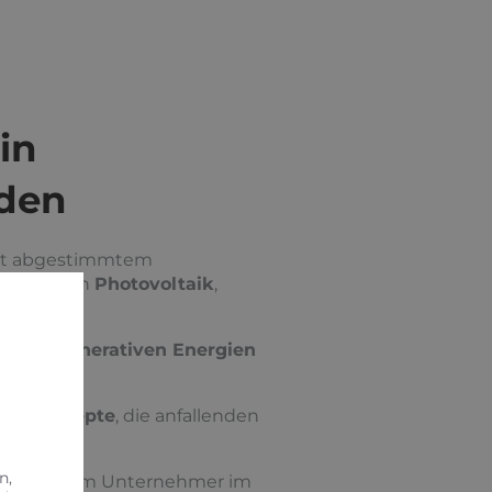
in
uden
mit abgestimmtem
Unternehmen
Photovoltaik
,
 aus
Regenerativen Energien
rgiekonzepte
, die anfallenden
bewegen.
n,
te bei jedem Unternehmer im