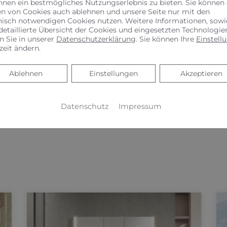
hnen ein bestmögliches Nutzungserlebnis zu bieten. Sie können
Oft müssen die Potenziale von erneuerbaren Energien n
en von Cookies auch ablehnen und unsere Seite nur mit den
at beantragt werden.
nisch notwendigen Cookies nutzen. Weitere Informationen, sowi
detaillierte Übersicht der Cookies und eingesetzten Technologie
Ihr Unternehmen, für die Umwelt, für Sie!
n Sie in unserer
Datenschutzerklärung
. Sie können Ihre
Einstell
zeit ändern.
Ablehnen
Ablehnen
Einstellungen
Akzeptieren
Datenschutz
Impressum