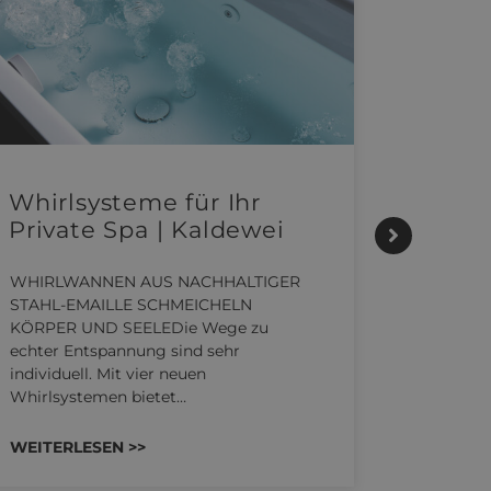
Whirlsysteme für Ihr
Gesta
Private Spa | Kaldewei
alltä
HANS
WHIRLWANNEN AUS NACHHALTIGER
STAHL-EMAILLE SCHMEICHELN
Stil für
KÖRPER UND SEELEDie Wege zu
HANSAGEN
echter Entspannung sind sehr
Reihe von
individuell. Mit vier neuen
die unter
Whirlsystemen bietet…
Räume ko
WEITERLESEN >>
WEITERL