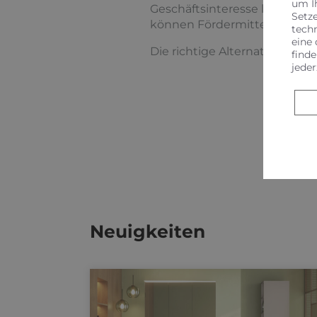
um I
Geschäftsinteresse liegen. 
Setz
können Fördermittel vom Sta
tech
eine 
Die richtige Alternative: für 
finde
jeder
Neuigkeiten